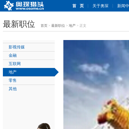
首 页
关于奥琛
新闻
最新职位
首页
>
最新职位
>
地产
> 正文
影视传媒
金融
互联网
地产
零售
其他